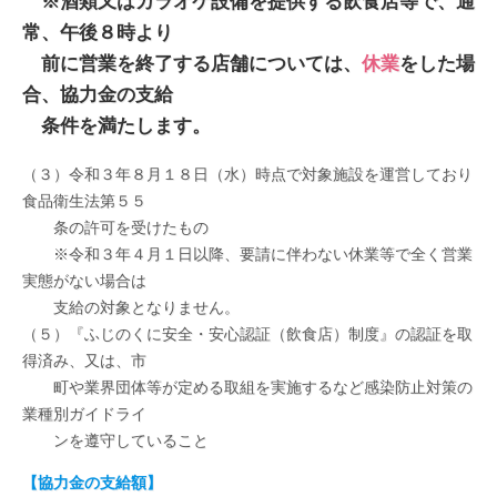
※酒類又はカラオケ設備を提供する飲食店等で、通
常、午後８時より
前に営業を終了する店舗については、
休業
をした場
合、協力金の支給
条件を満たします。
（３）令和３年８月１８日（水）時点で対象施設を運営しており
食品衛生法第５５
条の許可を受けたもの
※令和３年４月１日以降、要請に伴わない休業等で全く営業
実態がない場合は
支給の対象となりません。
（５）『ふじのくに安全・安心認証（飲食店）制度』の認証を取
得済み、又は、市
町や業界団体等が定める取組を実施するなど感染防止対策の
業種別ガイドライ
ンを遵守していること
【協力金の支給額】