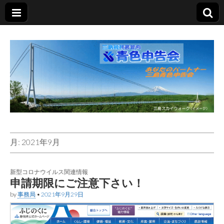
三島青色申告会
あなたのパートナー
月:
2021年9月
新型コロナウイルス関連情報
申請期限にご注意下さい！
by
事務局
•
2021年9月29日