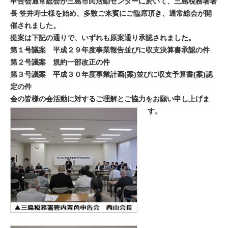
申告会通常総会が三島市民活動センターに於いて、三島税務署署
長 笠井寿士様を始め、多数ご来賓にご臨席頂き、通常総会が開
催されました。
提案は下記の通りで、いずれも原案通り承認されました。
第１号議案 平成２９年度事業報告並びに収支決算書承認の件
第２号議案 規約一部改正の件
第３号議案 平成３０年度事業計画(案)並びに収支予算書(案)認
定の件
会の皆様の会活動に対するご理解とご協力をお願い申し上げま
す。