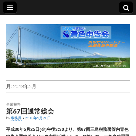
三島青色申告会
あなたのパートナー
月:
2018年5月
事業報告
第67回通常総会
by
事務局
•
2018年5月28日
平成30年5月25日(金)午後3:30より、第67回三島税務署管内青色