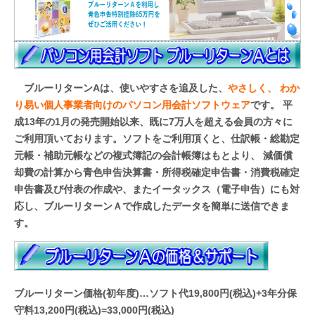
ブルーリターンAは、使いやすさを追及した、
やさしく、 わか
り易い個人事業者向けのパソコン用会計ソフトウェア
です。 平
成13年の1月の発売開始以来、既に7万人を超える会員の方々に
ご利用頂いております。ソフトをご利用頂くと、仕訳帳・総勘定
元帳・補助元帳などの複式簿記の会計帳簿はもとより、 減価償
却費の計算から青色申告決算書・所得税確定申告書・消費税確定
申告書及び付表の作成や、またイータックス（電子申告）にも対
応し、ブルーリターンＡで作成したデータを
簡単に
送信できま
す。
ブルーリターン価格(初年度)…ソフト代19,800円(税込)+3年分保
守料13,200円(税込)=33,000円(税込)