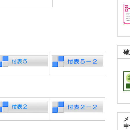
確
メ
申