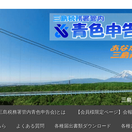
三島税務署管内青色申告会)とは
【会員様限定ページ】会
ちら
よくある質問
各種届出書類ダウンロード
各種