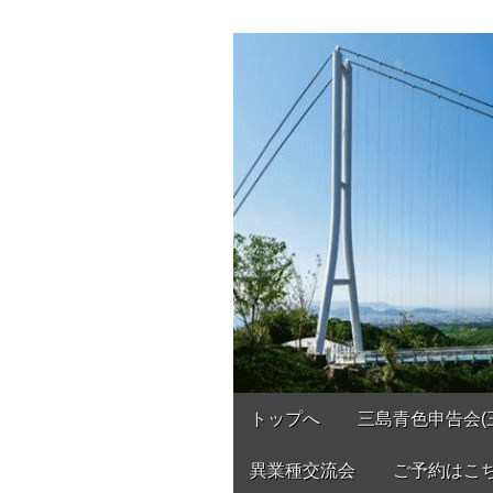
三島青色申告会
あなたのパートナー
Main
Skip
トップへ
三島青色申告会(
to
menu
content
異業種交流会
ご予約はこ