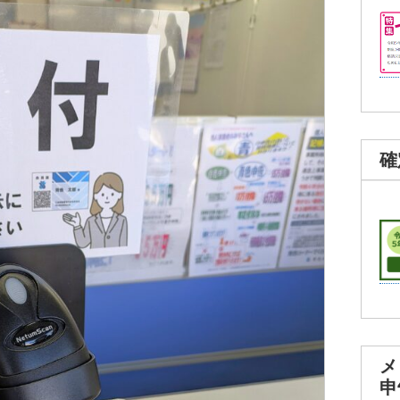
確
メ
申