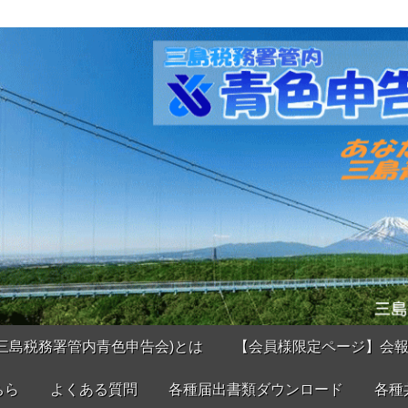
三島税務署管内青色申告会)とは
【会員様限定ページ】会
ちら
よくある質問
各種届出書類ダウンロード
各種