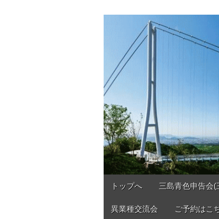
三島青色申告会
あなたのパートナー
Main
Skip
トップへ
三島青色申告会(
to
menu
content
異業種交流会
ご予約はこ