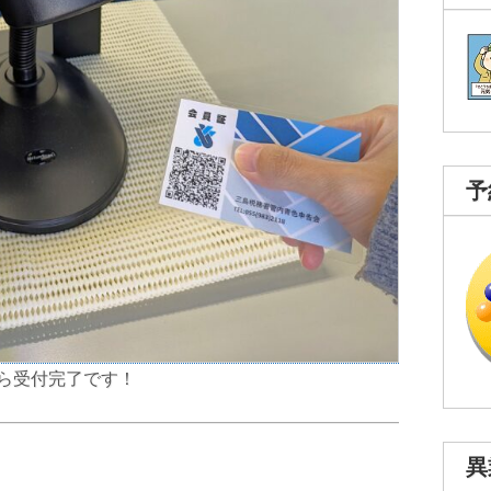
予
ら受付完了です！
異