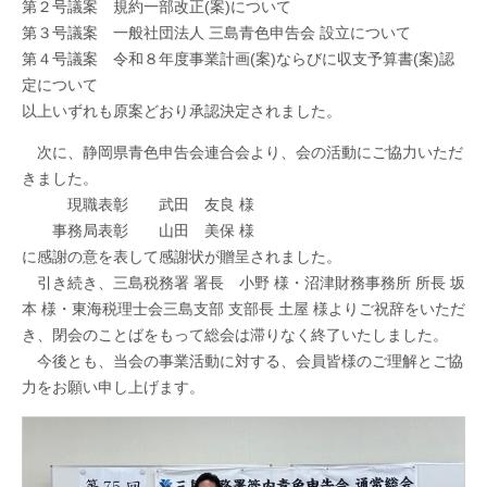
第２号議案 規約一部改正(案)について
第３号議案 一般社団法人 三島青色申告会 設立について
第４号議案 令和８年度事業計画(案)ならびに収支予算書(案)認
定について
以上いずれも原案どおり承認決定されました。
次に、静岡県青色申告会連合会より、会の活動にご協力いただ
きました。
現職表彰 武田 友良 様
事務局表彰 山田 美保 様
に感謝の意を表して感謝状が贈呈されました。
引き続き、三島税務署 署長 小野 様・沼津財務事務所 所長 坂
本 様・東海税理士会三島支部 支部長 土屋 様よりご祝辞をいただ
き、閉会のことばをもって総会は滞りなく終了いたしました。
今後とも、当会の事業活動に対する、会員皆様のご理解とご協
力をお願い申し上げます。