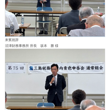
来賓祝辞
沼津財務事務所 所長 坂本 勝 様