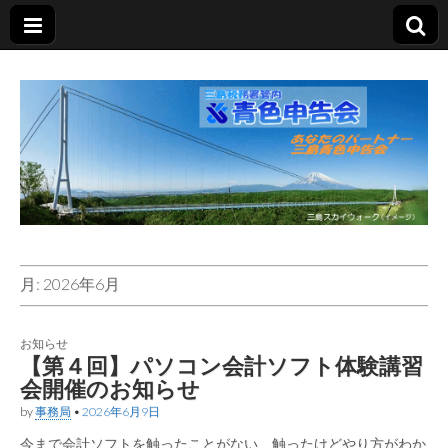
三島青色申告会
あなたのパートナー
月:
2026年6月
お知らせ
【第４回】パソコン会計ソフト体験講習
会開催のお知らせ
by
事務局
•
2026年6月9日
今まで会計ソフトを触ったことがない、触ったけどやり方がわか