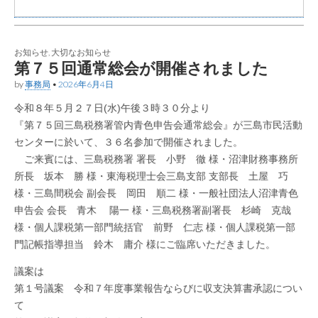
お知らせ
,
大切なお知らせ
第７５回通常総会が開催されました
by
事務局
•
2026年6月4日
令和８年５月２７日(水)午後３時３０分より
『第７５回三島税務署管内青色申告会通常総会』が三島市民活動
センターに於いて、３６名参加で開催されました。
ご来賓には、三島税務署 署長 小野 徹 様・沼津財務事務所
所長 坂本 勝 様・東海税理士会三島支部 支部長 土屋 巧
様・三島間税会 副会長 岡田 順二 様・一般社団法人沼津青色
申告会 会長 青木 陽一 様・三島税務署副署長 杉崎 克哉
様・個人課税第一部門統括官 前野 仁志 様・個人課税第一部
門記帳指導担当 鈴木 庸介 様にご臨席いただきました。
議案は
第１号議案 令和７年度事業報告ならびに収支決算書承認につい
て