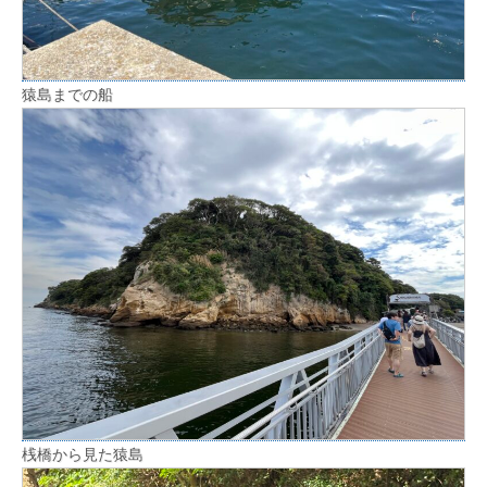
猿島までの船
桟橋から見た猿島