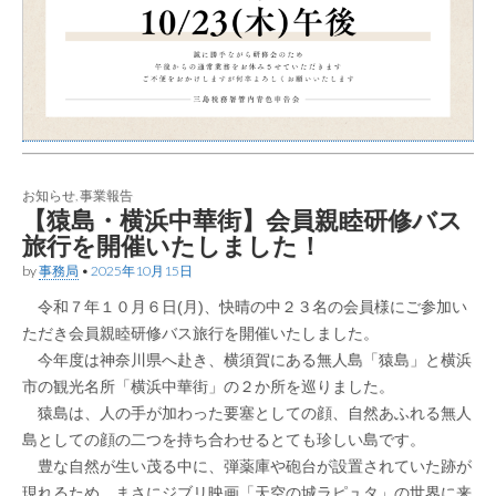
お知らせ
,
事業報告
【猿島・横浜中華街】会員親睦研修バス
旅行を開催いたしました！
by
事務局
•
2025年10月15日
令和７年１０月６日(月)、快晴の中２３名の会員様にご参加い
ただき会員親睦研修バス旅行を開催いたしました。
今年度は神奈川県へ赴き、横須賀にある無人島「猿島」と横浜
市の観光名所「横浜中華街」の２か所を巡りました。
猿島は、人の手が加わった要塞としての顔、自然あふれる無人
島としての顔の二つを持ち合わせるとても珍しい島です。
豊な自然が生い茂る中に、弾薬庫や砲台が設置されていた跡が
現れるため、まさにジブリ映画「天空の城ラピュタ」の世界に来