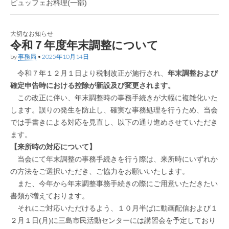
ビュッフェお料理(一部)
大切なお知らせ
令和７年度年末調整について
by
事務局
•
2025年10月14日
令和７年１２月１日より税制改正が施行され、
年末調整および
確定申告時における控除が新設及び変更されます。
この改正に伴い、年末調整時の事務手続きが大幅に複雑化いた
します。誤りの発生を防止し、確実な事務処理を行うため、当会
では手書きによる対応を見直し、以下の通り進めさせていただき
ます。
【来所時の対応について】
当会にて年末調整の事務手続きを行う際は、来所時にいずれか
の方法をご選択いただき、ご協力をお願いいたします。
また、今年から年末調整事務手続きの際にご用意いただきたい
書類が増えております。
それにご対応いただけるよう、１０月半ばに動画配信および１
２月１日(月)に三島市民活動センターには講習会を予定しており