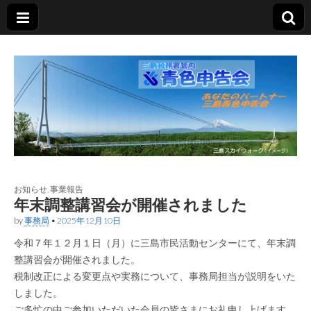
あなたのパートナー
三島青色申告会
お知らせ
,
事業報告
年末調整講習会が開催されました
by
事務局
•
2025年12月10日
令和７年１２月１日（月）に三島市民活動センターにて、年末調
整講習会が開催されました。
税制改正による変更点や実務について、事務局担当が説明をいた
しました。
ご多忙の中ご参加いただいた会員の皆さまにお礼申し上げます。