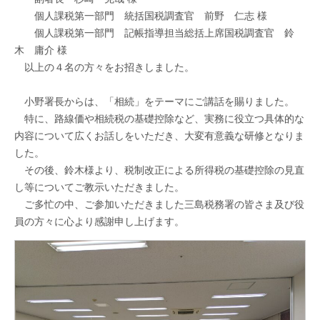
個人課税第一部門 統括国税調査官 前野 仁志 様
個人課税第一部門 記帳指導担当総括上席国税調査官 鈴
木 庸介 様
以上の４名の方々をお招きしました。
小野署長からは、「相続」をテーマにご講話を賜りました。
特に、路線価や相続税の基礎控除など、実務に役立つ具体的な
内容について広くお話しをいただき、大変有意義な研修となりま
した。
その後、鈴木様より、税制改正による所得税の基礎控除の見直
し等についてご教示いただきました。
ご多忙の中、ご参加いただきました三島税務署の皆さま及び役
員の方々に心より感謝申し上げます。