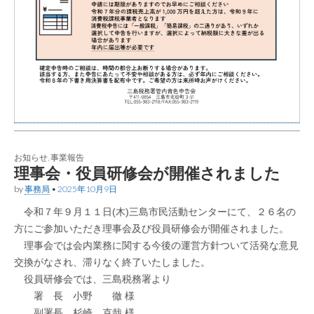
お知らせ
,
事業報告
理事会・役員研修会が開催されました
by
事務局
•
2025年10月9日
令和７年９月１１日(木)三島市民活動センターにて、２６名の
方にご参加いただき理事会及び役員研修会が開催されました。
理事会では会内業務に関する今後の運営方針ついて活発な意見
交換がなされ、滞りなく終了いたしました。
役員研修会では、三島税務署より
署 長 小野 徹 様
副署長 杉崎 克哉 様