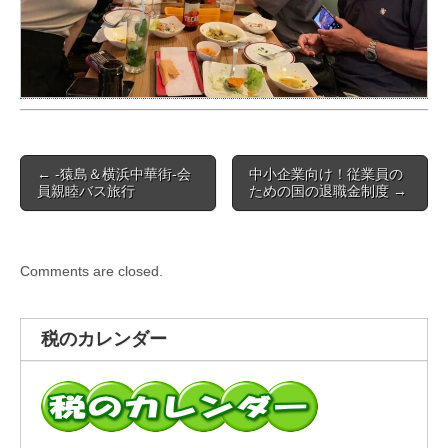
Post
← -猿島＆横浜中華街-会
中小企業向け！従業員の
navigation
員親睦バス旅行
ための国の退職金制度 →
Comments are closed.
税のカレンダー