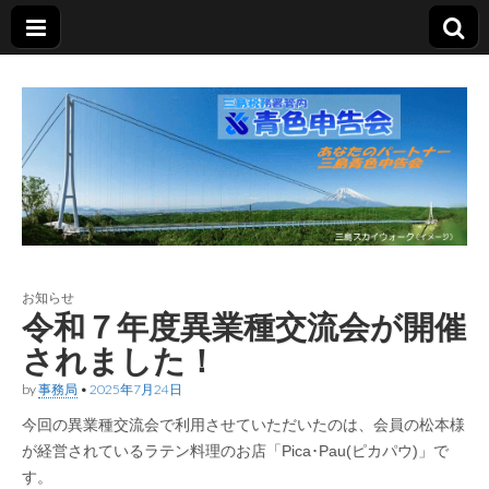
三島青色申告会
あなたのパートナー
お知らせ
令和７年度異業種交流会が開催
されました！
by
事務局
•
2025年7月24日
今回の異業種交流会で利用させていただいたのは、会員の松本様
が経営されているラテン料理のお店「Pica･Pau(ピカパウ)」で
す。