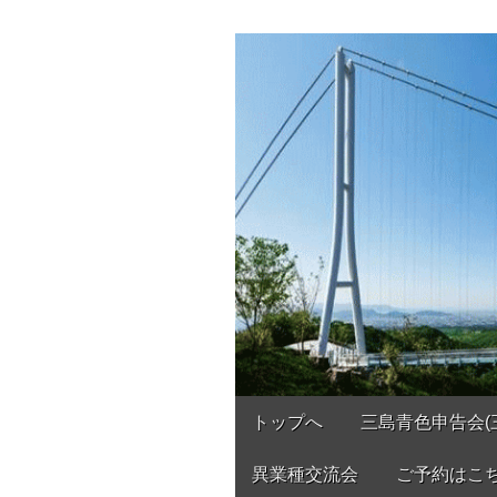
三島青色申告会
あなたのパートナー
Main
Skip
トップへ
三島青色申告会(
to
menu
content
異業種交流会
ご予約はこ