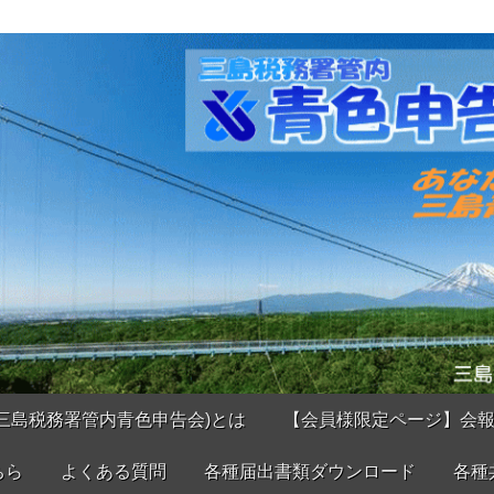
三島税務署管内青色申告会)とは
【会員様限定ページ】会
ちら
よくある質問
各種届出書類ダウンロード
各種