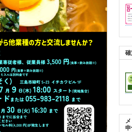
確
メ
申