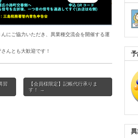
んにご協力いただき、異業種交流会を開催する運
さんとも大歓迎です！
予
講習
【会員様限定】記帳代行承りま
す！ →
異